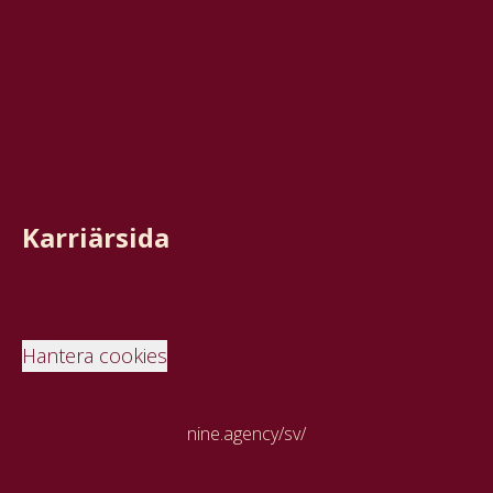
Karriärsida
Start
Jobb
Data och integritet
Hantera cookies
nine.agency/sv/